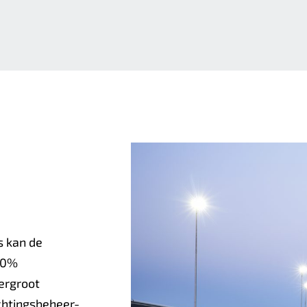
s kan de
50%
ergroot
chtingsbeheer-