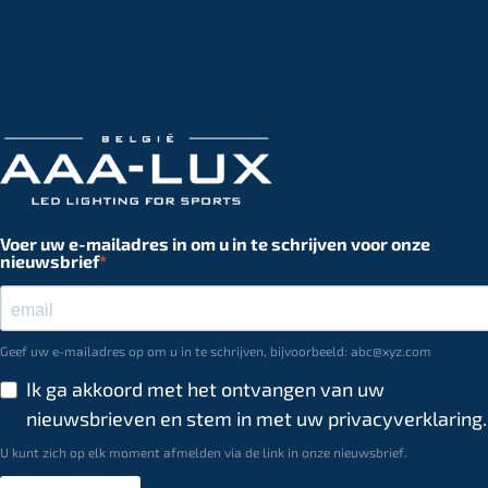
Voer uw e-mailadres in om u in te schrijven voor onze
nieuwsbrief
Geef uw e-mailadres op om u in te schrijven, bijvoorbeeld: abc@xyz.com
Ik ga akkoord met het ontvangen van uw
nieuwsbrieven en stem in met uw privacyverklaring.
U kunt zich op elk moment afmelden via de link in onze nieuwsbrief.