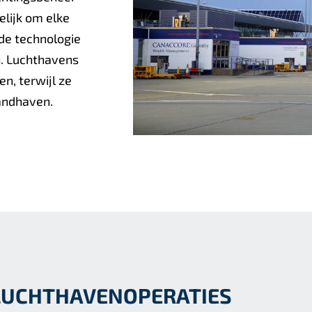
lijk om elke
de technologie
n. Luchthavens
n, terwijl ze
handhaven.
E LUCHTHAVENOPERATIES