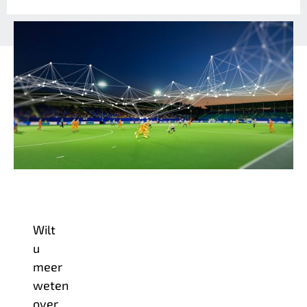
Wilt
u
meer
weten
over