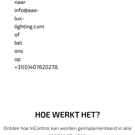
naar
info@aaa-
lux-
lighting.com
of
bel
ons
op
+31(0)407820278.
HOE WERKT HET?
Ontdek hoe InControl kan worden geïmplementeerd in alle