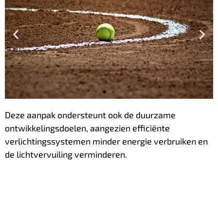
Deze aanpak ondersteunt ook de duurzame
Prestaties
ontwikkelingsdoelen, aangezien efficiënte
verbeteren met
verlichtingssystemen minder energie verbruiken en
minder armaturen
de lichtvervuiling verminderen.